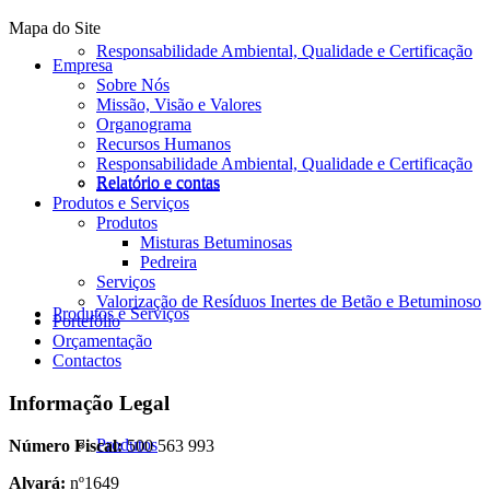
Mapa do Site
Responsabilidade Ambiental, Qualidade e Certificação
Empresa
Sobre Nós
Missão, Visão e Valores
Organograma
Recursos Humanos
Responsabilidade Ambiental, Qualidade e Certificação
Relatório e contas
Relatório e contas
Produtos e Serviços
Produtos
Misturas Betuminosas
Pedreira
Serviços
Valorização de Resíduos Inertes de Betão e Betuminoso
Produtos e Serviços
Portefólio
Orçamentação
Contactos
Informação Legal
Produtos
Número Fiscal:
500 563 993
Alvará:
nº1649