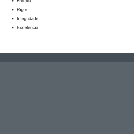
Família
Rigor
Integridade
Excelência
António Saraiva & Filhos, Lda
Mapa do Site