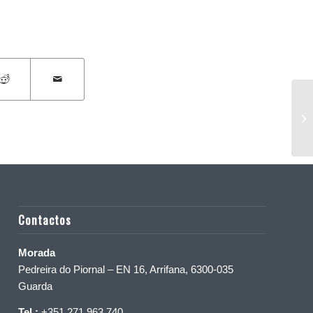
Ce
Cô
Am
Contactos
Morada
Pedreira do Piornal – EN 16, Arrifana, 6300-035
Guarda
Tel.:
+351 271 963 740