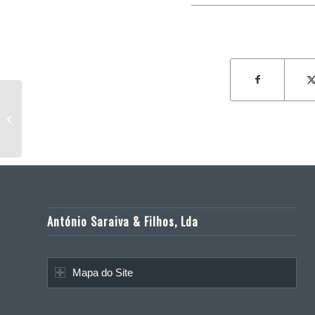
Conservação corrente por contrato –
2010/2013. Centro Operacional
Centro...
António Saraiva & Filhos, Lda
Mapa do Site