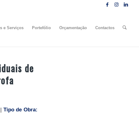
s e Serviços
Portefólio
Orçamentação
Contactos
duais de
rofa
 |
Tipo de Obra: