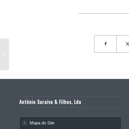
Alteração ao Edifício do Cineteatro de
Alter do Chão
António Saraiva & Filhos, Lda
Mapa do Site